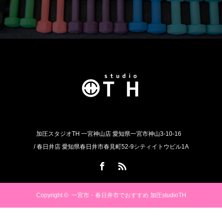
加圧スタジオTH 一宮神山店 愛知県一宮市神山3-10-16
/ 春日井店 愛知県春日井市春見町52-9シティイトウビル1A
Facebook
RSS
Copyright ©
一宮市・春日井市でおすすめ 加圧studioTH