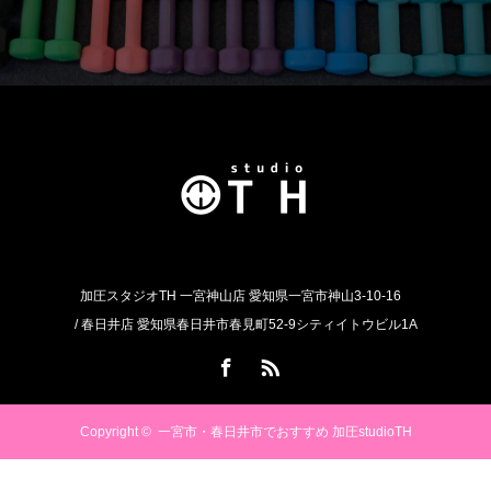
加圧スタジオTH 一宮神山店 愛知県一宮市神山3-10-16
/ 春日井店 愛知県春日井市春見町52-9シティイトウビル1A
Facebook
RSS
Copyright ©
一宮市・春日井市でおすすめ 加圧studioTH