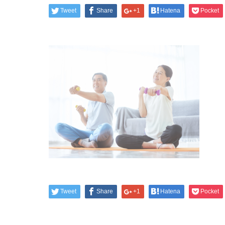
Tweet
Share
+1
Hatena
Pocket
Tweet
Share
+1
Hatena
Pocket