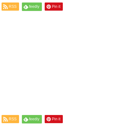
RSS
feedly
Pin it
RSS
feedly
Pin it