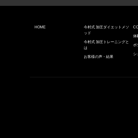
HOME
今村式 加圧ダイエットメソ
C
ッド
体
今村式 加圧トレーニングと
ボ
は
シ
お客様の声・結果