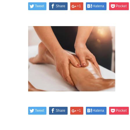
Tweet
Share
+1
Hatena
Pocket
Tweet
Share
+1
Hatena
Pocket