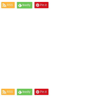
RSS
feedly
Pin it
RSS
feedly
Pin it