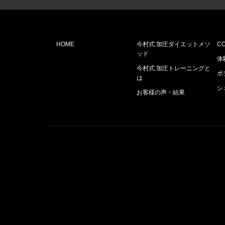
HOME
今村式 加圧ダイエットメソ
C
ッド
体
今村式 加圧トレーニングと
ボ
は
シ
お客様の声・結果