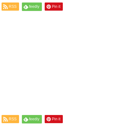
RSS
feedly
Pin it
RSS
feedly
Pin it