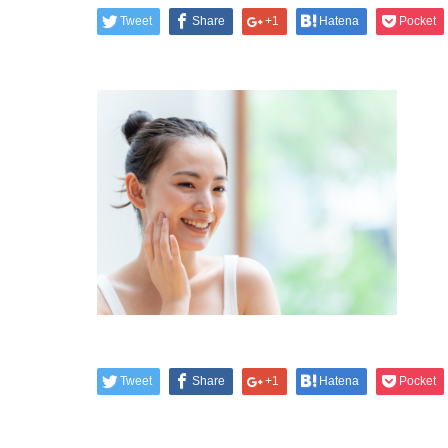
Tweet
Share
+1
Hatena
Pocket
Tweet
Share
+1
Hatena
Pocket