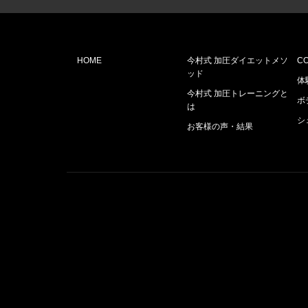
HOME
今村式 加圧ダイエットメソ
C
ッド
体
今村式 加圧トレーニングと
ボ
は
シ
お客様の声・結果