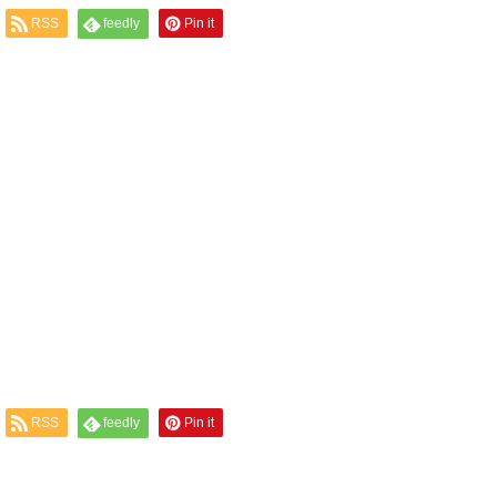
RSS
feedly
Pin it
RSS
feedly
Pin it