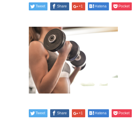
Tweet
Share
+1
Hatena
Pocket
Tweet
Share
+1
Hatena
Pocket