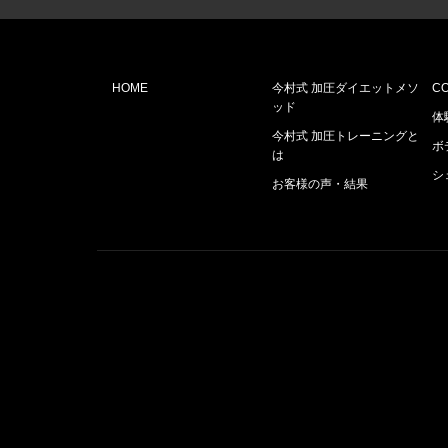
HOME
今村式 加圧ダイエットメソ
C
ッド
体
今村式 加圧トレーニングと
ボ
は
シ
お客様の声・結果