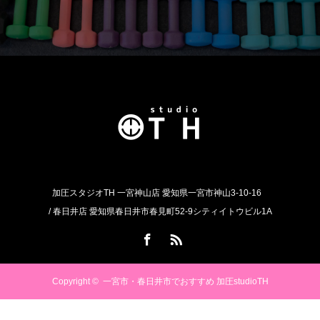
加圧スタジオTH 一宮神山店 愛知県一宮市神山3-10-16
/ 春日井店 愛知県春日井市春見町52-9シティイトウビル1A
Facebook
RSS
Copyright ©
一宮市・春日井市でおすすめ 加圧studioTH