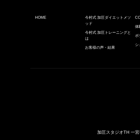
HOME
今村式 加圧ダイエットメソ
C
ッド
体
今村式 加圧トレーニングと
ボ
は
シ
お客様の声・結果
加圧スタジオTH 一宮神