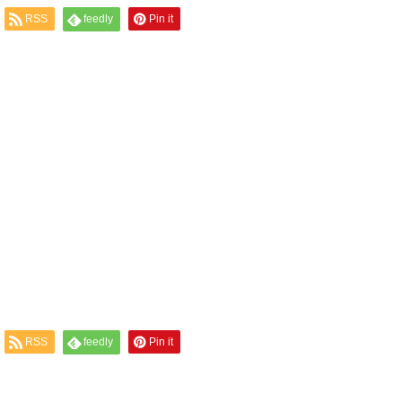
RSS
feedly
Pin it
RSS
feedly
Pin it