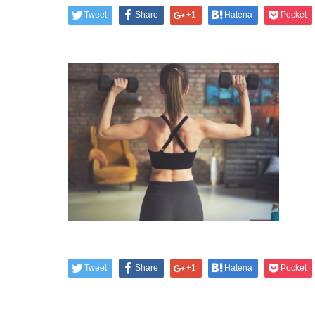
Tweet
Share
+1
Hatena
Pocket
Tweet
Share
+1
Hatena
Pocket