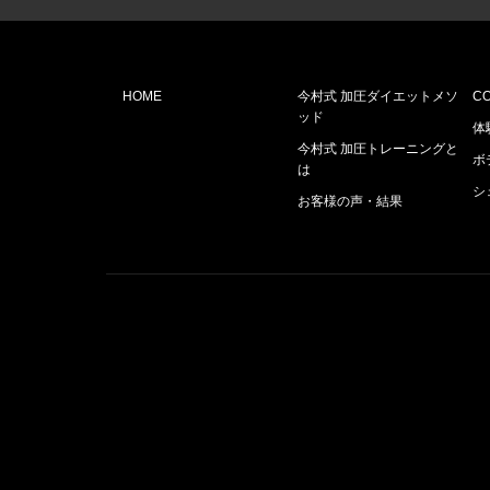
HOME
今村式 加圧ダイエットメソ
C
ッド
体
今村式 加圧トレーニングと
ボ
は
シ
お客様の声・結果