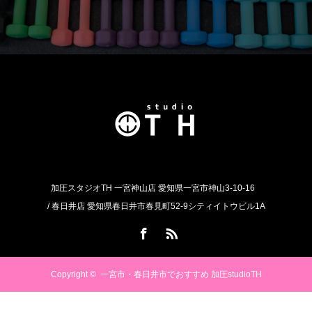
加圧スタジオTH 一宮神山店 愛知県一宮市神山3-10-16
/ 春日井店 愛知県春日井市春見町52-9シティイトウビル1A
Facebook
RSS
Copyright ©
一宮市・春日井市でおすすめ 加圧studioTH