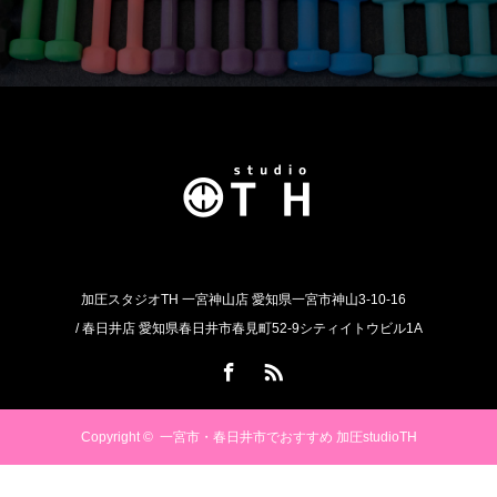
加圧スタジオTH 一宮神山店 愛知県一宮市神山3-10-16
/ 春日井店 愛知県春日井市春見町52-9シティイトウビル1A
Facebook
RSS
Copyright ©
一宮市・春日井市でおすすめ 加圧studioTH