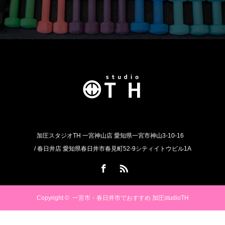
加圧スタジオTH 一宮神山店 愛知県一宮市神山3-10-16
/ 春日井店 愛知県春日井市春見町52-9シティイトウビル1A
Facebook
RSS
Copyright ©
一宮市・春日井市でおすすめ 加圧studioTH