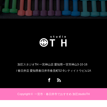
加圧スタジオTH 一宮神山店 愛知県一宮市神山3-10-16
/ 春日井店 愛知県春日井市春見町52-9シティイトウビル1A
Facebook
RSS
Copyright ©
一宮市・春日井市でおすすめ 加圧studioTH