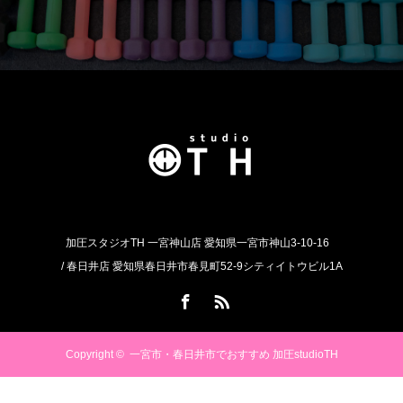
加圧スタジオTH 一宮神山店 愛知県一宮市神山3-10-16
/ 春日井店 愛知県春日井市春見町52-9シティイトウビル1A
Facebook
RSS
Copyright ©
一宮市・春日井市でおすすめ 加圧studioTH