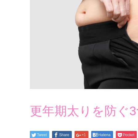
更年期太りを防ぐ
Tweet
Share
+1
Hatena
Pocket