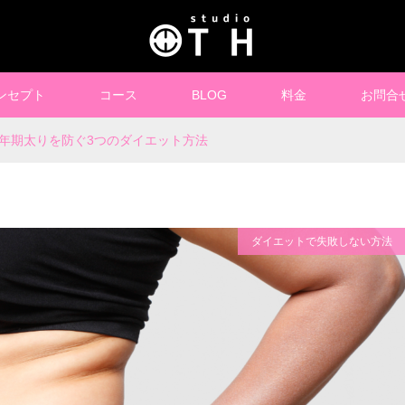
ンセプト
コース
BLOG
料金
お問合
年期太りを防ぐ3つのダイエット方法
ダイエットで失敗しない方法